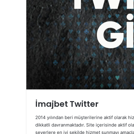
İmajbet Twitter
2014 yılından beri müşterilerine aktif olarak 
dikkatli davranmaktadır. Site içerisinde aktif 
severlere en iyi şekilde hizmet sunmayı amaçla