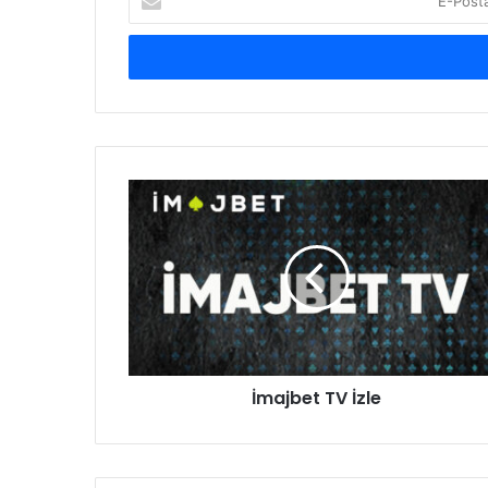
Posta
adresinizi
giriniz
İmajbet
TV
İzle
İmajbet TV İzle