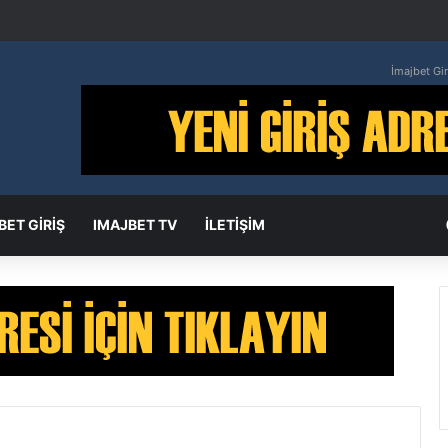
İmajbet Gir
BET GIRIŞ
IMAJBET TV
İLETIŞIM