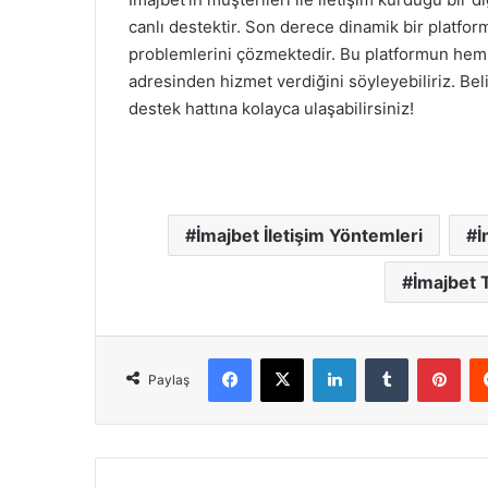
canlı destektir. Son derece dinamik bir platfor
problemlerini çözmektedir. Bu platformun hem 
adresinden hizmet verdiğini söyleyebiliriz. Bel
destek hattına kolayca ulaşabilirsiniz!
İmajbet İletişim Yöntemleri
İ
İmajbet 
Facebook
X
LinkedIn
Tumblr
Pint
Paylaş