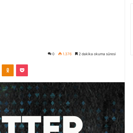
0
1.376
2 dakika okuma süresi
VKontakte
Odnoklassniki
Pocket