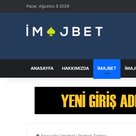
Pazar, Ağustos 9 2026
ANASAYFA
HAKKIMIZDA
IMAJBET
İMAJ
Anasayfa
/
imajbet
/
İmajbet Twitter