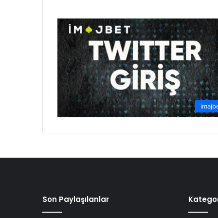
imajb
Son Paylaşılanlar
Kategor