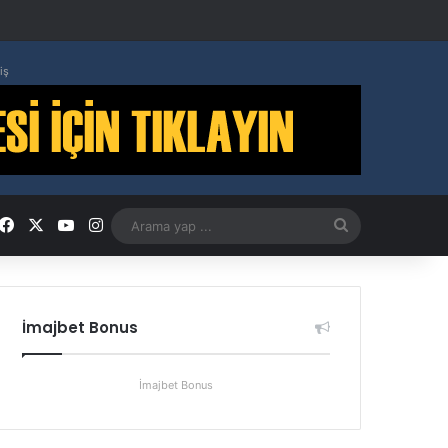
iş
Facebook
X
YouTube
Instagram
Arama
yap
...
İmajbet Bonus
İmajbet Bonus