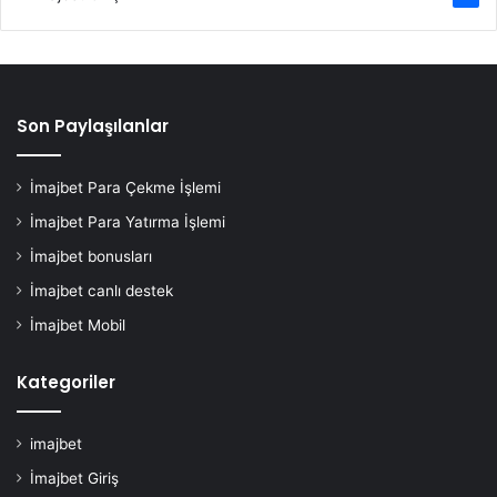
Son Paylaşılanlar
İmajbet Para Çekme İşlemi
İmajbet Para Yatırma İşlemi
İmajbet bonusları
İmajbet canlı destek
İmajbet Mobil
Kategoriler
imajbet
İmajbet Giriş