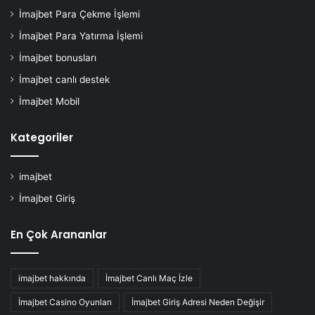
İmajbet Para Çekme İşlemi
İmajbet Para Yatırma İşlemi
İmajbet bonusları
İmajbet canlı destek
İmajbet Mobil
Kategoriler
imajbet
İmajbet Giriş
En Çok Arananlar
imajbet hakkında
İmajbet Canlı Maç İzle
İmajbet Casino Oyunları
İmajbet Giriş Adresi Neden Değişir