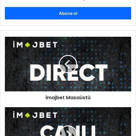
Posta
adresinizi
giriniz
İmajbet
Masaüstü
İmajbet Masaüstü
İmajbet
Müşteri
Hizmetleri