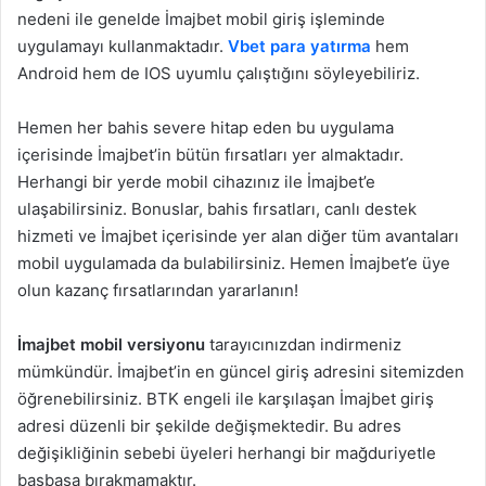
nedeni ile genelde İmajbet mobil giriş işleminde
uygulamayı kullanmaktadır.
Vbet para yatırma
hem
Android hem de IOS uyumlu çalıştığını söyleyebiliriz.
Hemen her bahis severe hitap eden bu uygulama
içerisinde İmajbet’in bütün fırsatları yer almaktadır.
Herhangi bir yerde mobil cihazınız ile İmajbet’e
ulaşabilirsiniz. Bonuslar, bahis fırsatları, canlı destek
hizmeti ve İmajbet içerisinde yer alan diğer tüm avantaları
mobil uygulamada da bulabilirsiniz. Hemen İmajbet’e üye
olun kazanç fırsatlarından yararlanın!
İmajbet mobil versiyonu
tarayıcınızdan indirmeniz
mümkündür. İmajbet’in en güncel giriş adresini sitemizden
öğrenebilirsiniz. BTK engeli ile karşılaşan İmajbet giriş
adresi düzenli bir şekilde değişmektedir. Bu adres
değişikliğinin sebebi üyeleri herhangi bir mağduriyetle
başbaşa bırakmamaktır.