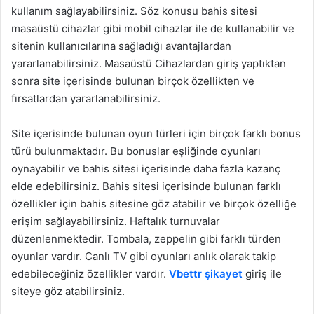
kullanım sağlayabilirsiniz. Söz konusu bahis sitesi
masaüstü cihazlar gibi mobil cihazlar ile de kullanabilir ve
sitenin kullanıcılarına sağladığı avantajlardan
yararlanabilirsiniz. Masaüstü Cihazlardan giriş yaptıktan
sonra site içerisinde bulunan birçok özellikten ve
fırsatlardan yararlanabilirsiniz.
Site içerisinde bulunan oyun türleri için birçok farklı bonus
türü bulunmaktadır. Bu bonuslar eşliğinde oyunları
oynayabilir ve bahis sitesi içerisinde daha fazla kazanç
elde edebilirsiniz. Bahis sitesi içerisinde bulunan farklı
özellikler için bahis sitesine göz atabilir ve birçok özelliğe
erişim sağlayabilirsiniz. Haftalık turnuvalar
düzenlenmektedir. Tombala, zeppelin gibi farklı türden
oyunlar vardır. Canlı TV gibi oyunları anlık olarak takip
edebileceğiniz özellikler vardır.
Vbettr şikayet
giriş ile
siteye göz atabilirsiniz.