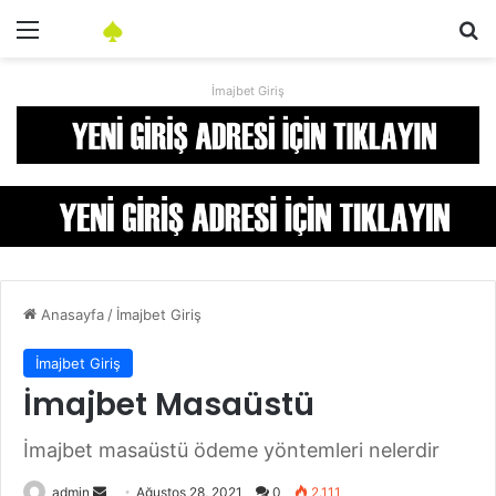
Menü
Ar
İmajbet Giriş
Anasayfa
/
İmajbet Giriş
İmajbet Giriş
İmajbet Masaüstü
İmajbet masaüstü ödeme yöntemleri nelerdir
Bir
admin
Ağustos 28, 2021
0
2.111