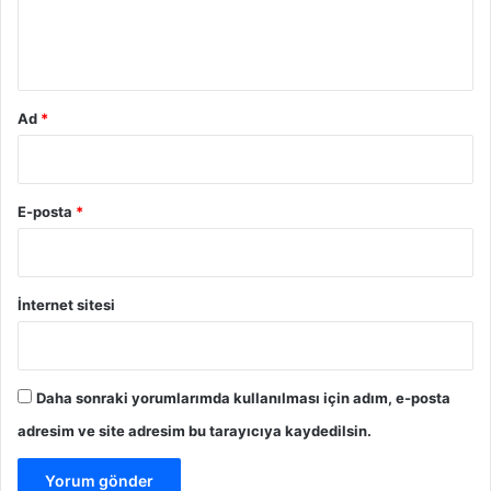
m
*
Ad
*
E-posta
*
İnternet sitesi
Daha sonraki yorumlarımda kullanılması için adım, e-posta
adresim ve site adresim bu tarayıcıya kaydedilsin.