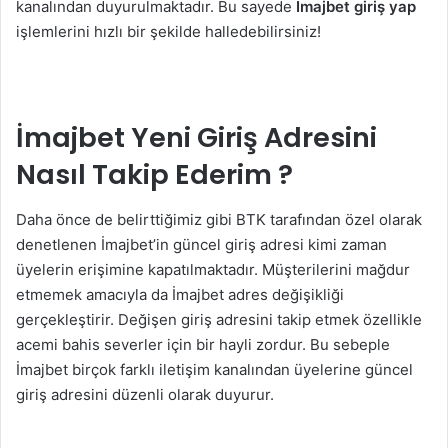
kanalından duyurulmaktadır. Bu sayede
İmajbet giriş yap
işlemlerini hızlı bir şekilde halledebilirsiniz!
İmajbet Yeni Giriş Adresini
Nasıl Takip Ederim ?
Daha önce de belirttiğimiz gibi BTK tarafından özel olarak
denetlenen İmajbet’in güncel giriş adresi kimi zaman
üyelerin erişimine kapatılmaktadır. Müşterilerini mağdur
etmemek amacıyla da İmajbet adres değişikliği
gerçekleştirir. Değişen giriş adresini takip etmek özellikle
acemi bahis severler için bir hayli zordur. Bu sebeple
İmajbet birçok farklı iletişim kanalından üyelerine güncel
giriş adresini düzenli olarak duyurur.