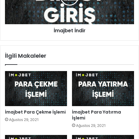
İmajbet İndir
İlgili Makaleler
İmajbet Para Çekme İşlemi
İmajbet Para Yatırma
İşlemi
Ağustos 29, 2021
Ağustos 29, 2021