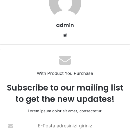
admin
Web
sitesi
With Product You Purchase
Subscribe to our mailing list
to get the new updates!
Lorem ipsum dolor sit amet, consectetur.
E-
Posta