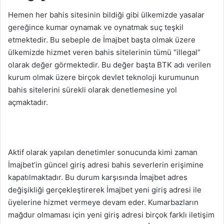
Hemen her bahis sitesinin bildiği gibi ülkemizde yasalar
gereğince kumar oynamak ve oynatmak suç teşkil
etmektedir. Bu sebeple de İmajbet başta olmak üzere
ülkemizde hizmet veren bahis sitelerinin tümü “illegal”
olarak değer görmektedir. Bu değer başta BTK adı verilen
kurum olmak üzere birçok devlet teknoloji kurumunun
bahis sitelerini sürekli olarak denetlemesine yol
açmaktadır.
Aktif olarak yapılan denetimler sonucunda kimi zaman
İmajbet’in güncel giriş adresi bahis severlerin erişimine
kapatılmaktadır. Bu durum karşısında İmajbet adres
değişikliği gerçekleştirerek İmajbet yeni giriş adresi ile
üyelerine hizmet vermeye devam eder. Kumarbazların
mağdur olmaması için yeni giriş adresi birçok farklı iletişim