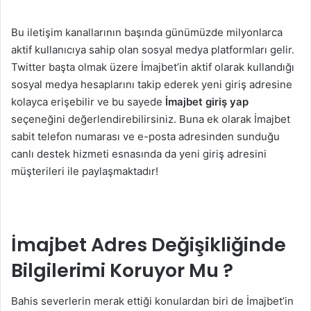
Bu iletişim kanallarının başında günümüzde milyonlarca
aktif kullanıcıya sahip olan sosyal medya platformları gelir.
Twitter başta olmak üzere İmajbet’in aktif olarak kullandığı
sosyal medya hesaplarını takip ederek yeni giriş adresine
kolayca erişebilir ve bu sayede
İmajbet giriş yap
seçeneğini değerlendirebilirsiniz. Buna ek olarak İmajbet
sabit telefon numarası ve e-posta adresinden sunduğu
canlı destek hizmeti esnasında da yeni giriş adresini
müşterileri ile paylaşmaktadır!
İmajbet Adres Değişikliğinde
Bilgilerimi Koruyor Mu ?
Bahis severlerin merak ettiği konulardan biri de İmajbet’in