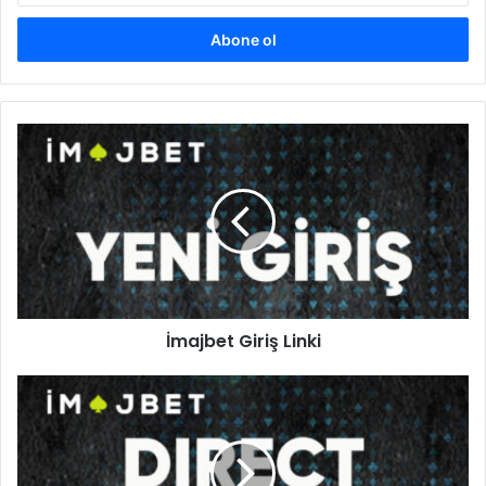
adresinizi
giriniz
İmajbet
Giriş
Linki
İmajbet Giriş Linki
İmajbet
İndir