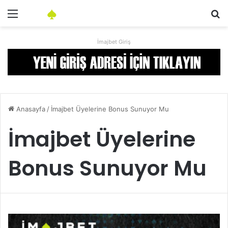
Menü
Ar
İmajbet Giriş
Anasayfa
/
İmajbet Üyelerine Bonus Sunuyor Mu
İmajbet Üyelerine
Bonus Sunuyor Mu