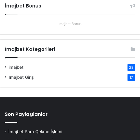
İmajbet Bonus
İmajbet Bonus
İmajbet Kategorileri
imajbet
28
İmajbet Giriş
17
Son Paylaşılanlar
İmajbet Para Çekme İşlemi