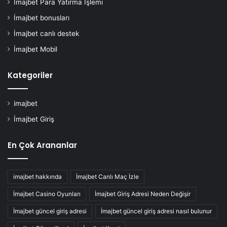
İmajbet Para Yatırma İşlemi
İmajbet bonusları
İmajbet canlı destek
İmajbet Mobil
Kategoriler
imajbet
İmajbet Giriş
En Çok Arananlar
imajbet hakkında
İmajbet Canlı Maç İzle
İmajbet Casino Oyunları
İmajbet Giriş Adresi Neden Değişir
İmajbet güncel giriş adresi
İmajbet güncel giriş adresi nasıl bulunur