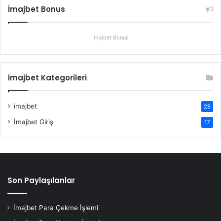
İmajbet Bonus
İmajbet Bonus
İmajbet Kategorileri
imajbet
28
İmajbet Giriş
17
Son Paylaşılanlar
İmajbet Para Çekme İşlemi