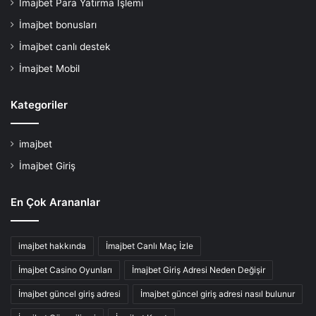
İmajbet Para Yatırma İşlemi
İmajbet bonusları
İmajbet canlı destek
İmajbet Mobil
Kategoriler
imajbet
İmajbet Giriş
En Çok Arananlar
imajbet hakkında
İmajbet Canlı Maç İzle
İmajbet Casino Oyunları
İmajbet Giriş Adresi Neden Değişir
İmajbet güncel giriş adresi
İmajbet güncel giriş adresi nasıl bulunur