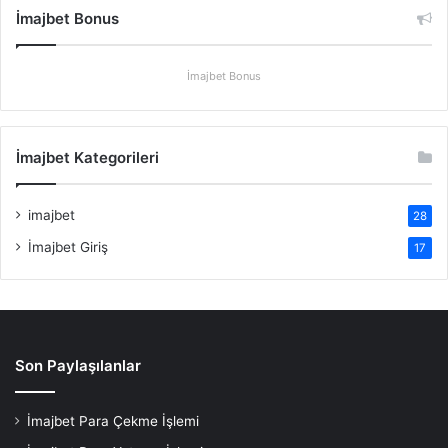
İmajbet Bonus
İmajbet Bonus
İmajbet Kategorileri
imajbet
28
İmajbet Giriş
17
Son Paylaşılanlar
İmajbet Para Çekme İşlemi