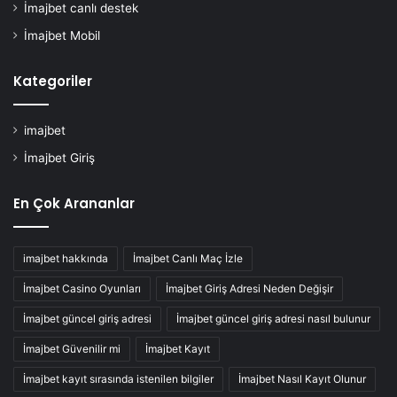
İmajbet canlı destek
İmajbet Mobil
Kategoriler
imajbet
İmajbet Giriş
En Çok Arananlar
imajbet hakkında
İmajbet Canlı Maç İzle
İmajbet Casino Oyunları
İmajbet Giriş Adresi Neden Değişir
İmajbet güncel giriş adresi
İmajbet güncel giriş adresi nasıl bulunur
İmajbet Güvenilir mi
İmajbet Kayıt
İmajbet kayıt sırasında istenilen bilgiler
İmajbet Nasıl Kayıt Olunur