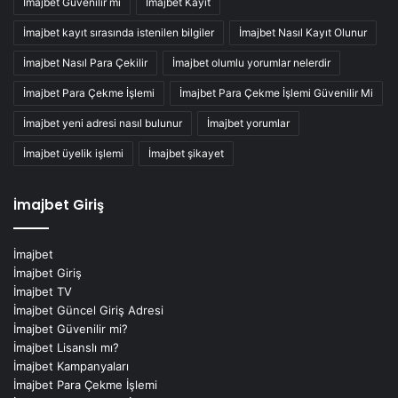
İmajbet Güvenilir mi
İmajbet Kayıt
İmajbet kayıt sırasında istenilen bilgiler
İmajbet Nasıl Kayıt Olunur
İmajbet Nasıl Para Çekilir
İmajbet olumlu yorumlar nelerdir
İmajbet Para Çekme İşlemi
İmajbet Para Çekme İşlemi Güvenilir Mi
İmajbet yeni adresi nasıl bulunur
İmajbet yorumlar
İmajbet üyelik işlemi
İmajbet şikayet
İmajbet Giriş
İmajbet
İmajbet Giriş
İmajbet TV
İmajbet Güncel Giriş Adresi
İmajbet Güvenilir mi?
İmajbet Lisanslı mı?
İmajbet Kampanyaları
İmajbet Para Çekme İşlemi