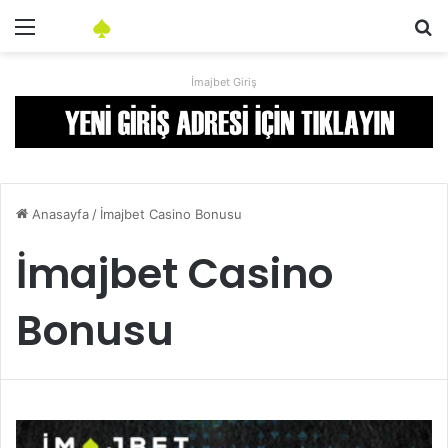
Menü
Ar
İmajbet Giriş
Anasayfa
/
İmajbet Casino Bonusu
İmajbet Casino
Bonusu