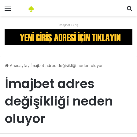
Menü
Ar
İmajbet Giriş
Anasayfa
/
İmajbet adres değişikliği neden oluyor
İmajbet adres
değişikliği neden
oluyor