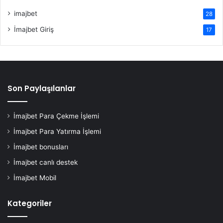
imajbet
28
İmajbet Giriş
17
Son Paylaşılanlar
İmajbet Para Çekme İşlemi
İmajbet Para Yatırma İşlemi
İmajbet bonusları
İmajbet canlı destek
İmajbet Mobil
Kategoriler