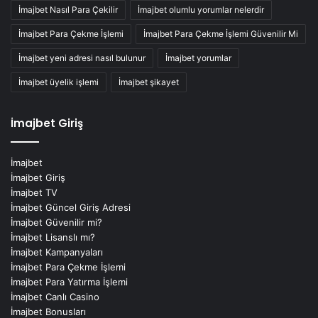
İmajbet Nasıl Para Çekilir
İmajbet olumlu yorumlar nelerdir
İmajbet Para Çekme İşlemi
İmajbet Para Çekme İşlemi Güvenilir Mi
İmajbet yeni adresi nasıl bulunur
İmajbet yorumlar
İmajbet üyelik işlemi
İmajbet şikayet
İmajbet Giriş
İmajbet
İmajbet Giriş
İmajbet TV
İmajbet Güncel Giriş Adresi
İmajbet Güvenilir mi?
İmajbet Lisanslı mı?
İmajbet Kampanyaları
İmajbet Para Çekme İşlemi
İmajbet Para Yatırma İşlemi
İmajbet Canlı Casino
İmajbet Bonusları