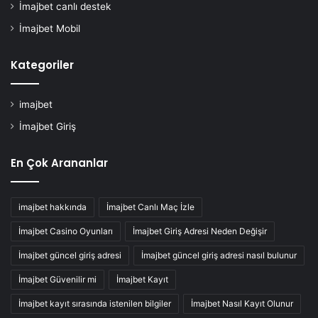
İmajbet canlı destek
İmajbet Mobil
Kategoriler
imajbet
İmajbet Giriş
En Çok Arananlar
imajbet hakkında
İmajbet Canlı Maç İzle
İmajbet Casino Oyunları
İmajbet Giriş Adresi Neden Değişir
İmajbet güncel giriş adresi
İmajbet güncel giriş adresi nasıl bulunur
İmajbet Güvenilir mi
İmajbet Kayıt
İmajbet kayıt sırasında istenilen bilgiler
İmajbet Nasıl Kayıt Olunur