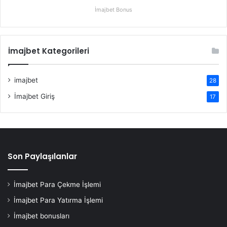
İmajbet Bonus
İmajbet Kategorileri
imajbet
28
İmajbet Giriş
17
Son Paylaşılanlar
İmajbet Para Çekme İşlemi
İmajbet Para Yatırma İşlemi
İmajbet bonusları